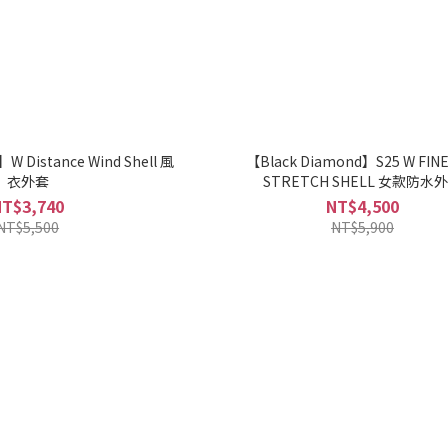
W Distance Wind Shell 風
【Black Diamond】S25 W FINE
衣外套
STRETCH SHELL 女款防水
NT$3,740
NT$4,500
NT$5,500
NT$5,900