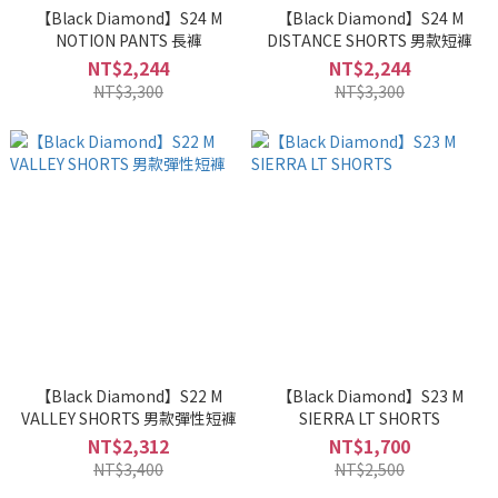
【Black Diamond】S24 M
【Black Diamond】S24 M
NOTION PANTS 長褲
DISTANCE SHORTS 男款短褲
NT$2,244
NT$2,244
NT$3,300
NT$3,300
【Black Diamond】S22 M
【Black Diamond】S23 M
VALLEY SHORTS 男款彈性短褲
SIERRA LT SHORTS
NT$2,312
NT$1,700
NT$3,400
NT$2,500