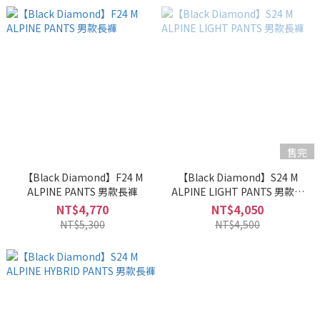
售完
【Black Diamond】F24 M
【Black Diamond】S24 M
ALPINE PANTS 男款長褲
ALPINE LIGHT PANTS 男款長
褲
NT$4,770
NT$4,050
NT$5,300
NT$4,500