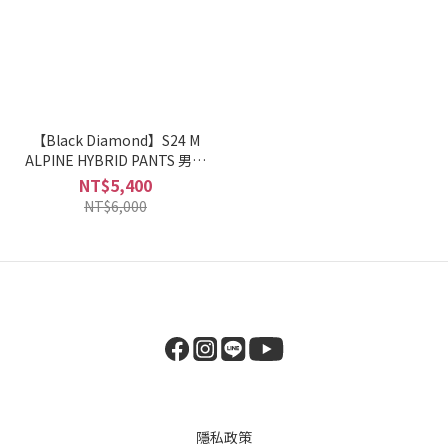
【Black Diamond】S24 M
ALPINE HYBRID PANTS 男款
長褲
NT$5,400
NT$6,000
隱私政策