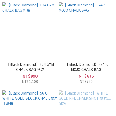
【Black Diamond】F24 GYM
【Black Diamond】F24 K
CHALK BAG 粉袋
MOJO CHALK BAG
NT$990
NT$675
NT$1,100
NT$750