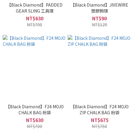
【Black Diamond】PADDED
【Black Diamond】JIVEWIRE
GEAR SLING 工具環
塑膠鉤環
NT$630
NT$90
NT$700
NT$120
【Black Diamond】F24 MOJO
【Black Diamond】F24 MOJO
CHALK BAG 粉袋
ZIP CHALK BAG 粉袋
NT$630
NT$675
NT$700
NT$750