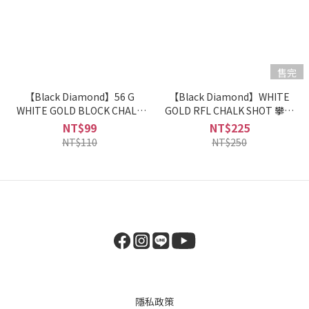
售完
【Black Diamond】56 G
【Black Diamond】WHITE
WHITE GOLD BLOCK CHALK
GOLD RFL CHALK SHOT 攀岩
攀岩止滑粉
止滑粉
NT$99
NT$225
NT$110
NT$250
隱私政策