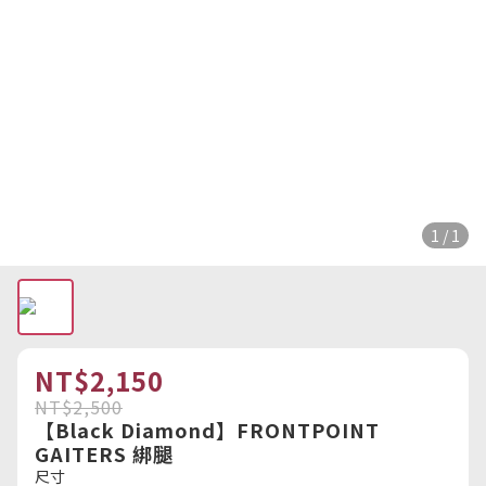
1 / 1
NT$2,150
NT$2,500
【Black Diamond】FRONTPOINT
GAITERS 綁腿
尺寸