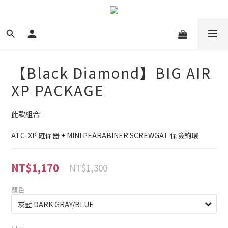
【Black Diamond】BIG AIR
XP PACKAGE
此款組合 :
ATC-XP 確保器 + MINI PEARABINER SCREWGAT 保險鉤環
NT$1,170
NT$1,300
顏色