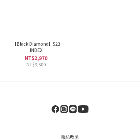
【Black Diamond】S23
INDEX
NT$2,970
NT$3,300
隱私政策