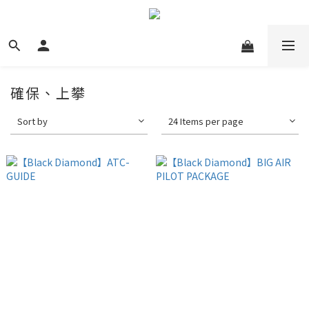
確保、上攀
Sort by
24 Items per page