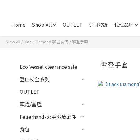
Home
Shop All
OUTLET
保固登錄
代理品牌
View All
/
Black Diamond 攀岩裝備
/
攀登手套
攀登手套
Eco Vessel clearance sale
登山杖全系列
OUTLET
頭燈/營燈
Feuerhand-火手燈及配件
背包