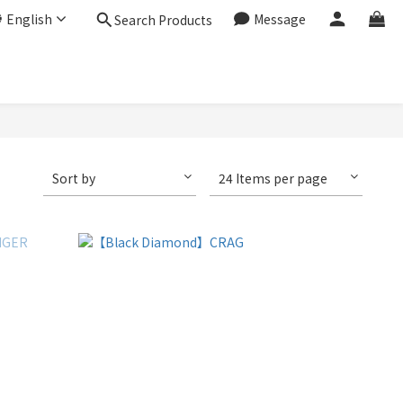
English
Message
Search Products
Sort by
24 Items per page