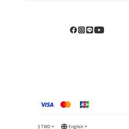
$
TWD
English