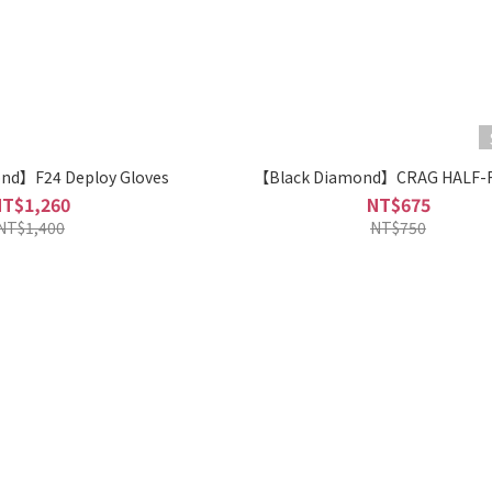
nd】F24 Deploy Gloves
【Black Diamond】CRAG HALF-
NT$1,260
NT$675
NT$1,400
NT$750