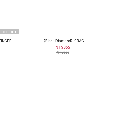
SOLD OUT
FINGER
【Black Diamond】CRAG
NT$855
NT$950