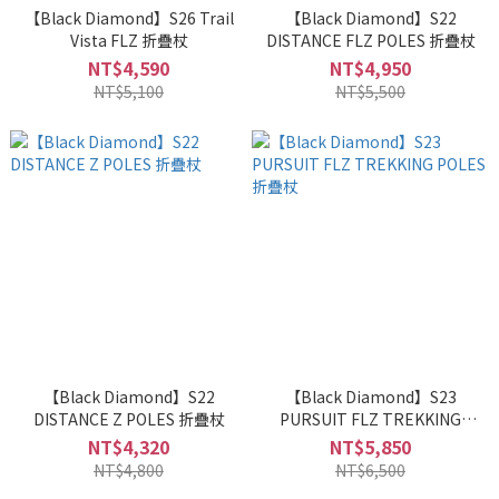
【Black Diamond】S26 Trail
【Black Diamond】S22
Vista FLZ 折疊杖
DISTANCE FLZ POLES 折疊杖
NT$4,590
NT$4,950
NT$5,100
NT$5,500
【Black Diamond】S22
【Black Diamond】S23
DISTANCE Z POLES 折疊杖
PURSUIT FLZ TREKKING
POLES 折疊杖
NT$4,320
NT$5,850
NT$4,800
NT$6,500