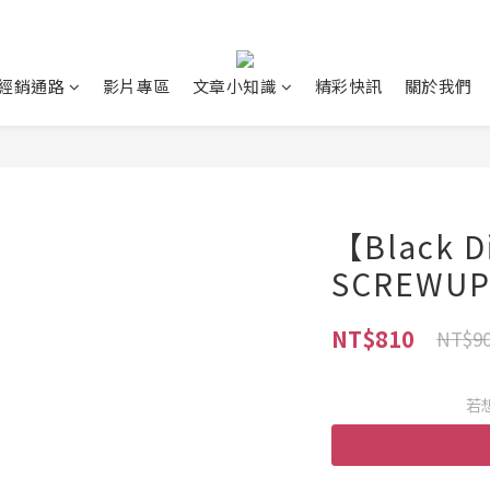
經銷通路
影片專區
文章小知識
精彩快訊
關於我們
【Black 
SCREWU
NT$810
NT$9
若