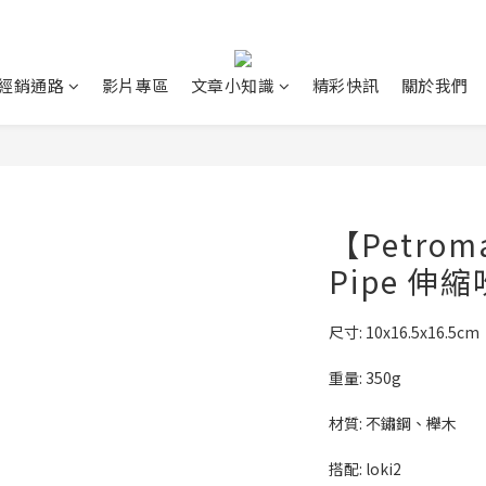
經銷通路
影片專區
文章小知識
精彩快訊
關於我們
【Petroma
Pipe 伸
尺寸: 10x16.5x16.5cm 
重量: 350g  
材質: 不鏽鋼、櫸木
搭配: loki2