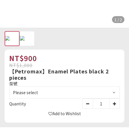
1 / 2
NT$900
NT$1,000
【Petromax】Enamel Plates black 2
pieces
型號
Quantity
Add to Wishlist