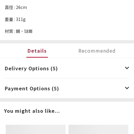
直徑 : 26cm
重量 : 311g
材質 : 鋼、琺瑯
Details
Recommended
Delivery Options (5)
Payment Options (5)
You might also like...